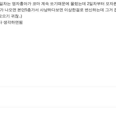
 ※1일차는 영자흉아가 코마 계속 쏘기때문에 몰랐는데 2일차부터 모
멘트가 나오면 본던5층가서 사냥하다보면 이상한걸로 변신하는데 그거 
으기 귀찮..)
온다 생각하면됨