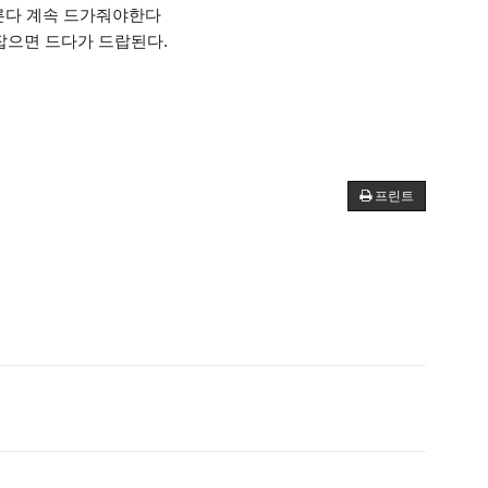
자른다 계속 드가줘야한다
잡으면 드다가 드랍된다.
프린트