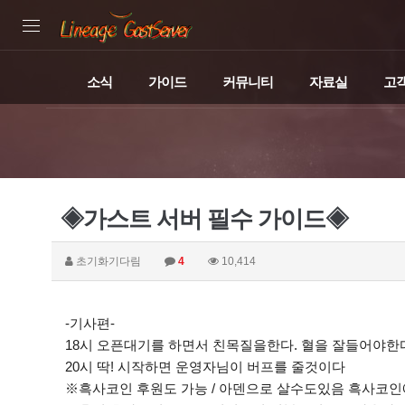
소식
가이드
커뮤니티
자료실
고
◈가스트 서버 필수 가이드◈
초기화기다림
4
10,414
-기사편-
18시 오픈대기를 하면서 친목질을한다. 혈을 잘들어야한
20시 딱! 시작하면 운영자님이 버프를 줄것이다
※흑사코인 후원도 가능 / 아덴으로 살수도있음 흑사코인에