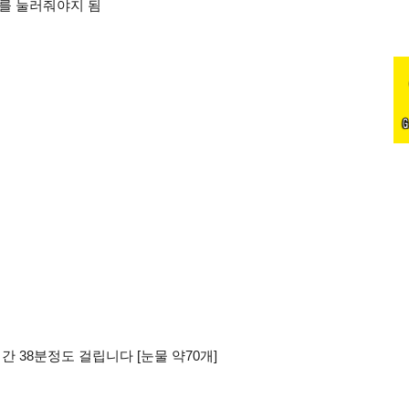
를 눌러줘야지 됨
 38분정도 걸립니다 [눈물 약70개]