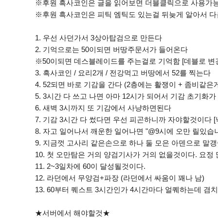
※후원 흑사코인은 글을 읽어보면 더블클릭으로 사용가능 
※후원 흑사코인은 피틱 엠틱도 있는걸 뒤늦게 알아서 다
1. 우선 사던가서 3상아탑검으로 만든다
2. 기억으로는 50이되면 버땅주문서가 들어온다
※50이되면 데스블레이드를 주는걸로 기억함 [데블로 변
3. 흑사코인 / 요리2개 / 전강먹고 버땅에서 52를 찍는다
4. 52되면 바로 기감을 간다 (2층에는 활쟁이 + 좀비같
5. 3시간 다 쓰고 나면 아마 12시가 되어서 기감 초기
6. 새벽 3시까지 또 기감에서 사냥하면된다
7. 기감 3시간 다 썼다면 우선 피곤하니까 자야할것이다 [
8. 자고 일어나서 깨운한 일어나면 "@9시에 오만 릴있
9. 지금껏 고사리 같은손으로 하나 둘 모은 아덴으로 말
10. 첫 오만탐은 거의 양검기사가 거의 없을것이다. 요정
11. 2~3일차에 60이 달성될것이다.
12. 라던에서 무양검+파장 (라던에서 싸움이 꽤나 남)
13. 60부터 퀘스트 3시간인가 4시간마다 얼퀘하는데 겸
★서버에서 해야할것★