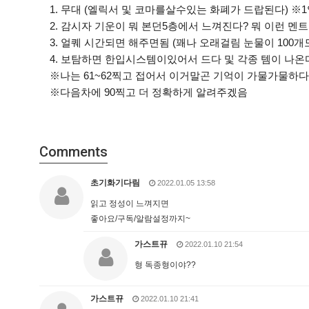
1. 무대 (엘릭서 및 코마를살수있는 화폐가 드랍된다)
2. 감시자 기운이 뭐 본던5층에서 느껴진다? 뭐 이런 
3. 얼퀘 시간되면 해주면됨 (꽤나 오래걸림 눈물이 100개모
4. 보탐하면 한입시스템이있어서 드다 및 각종 템이 나
※나는 61~62찍고 접어서 이거말곤 기억이 가물가물하다
※다음차에 90찍고 더 정확하게 알려주겠음
Comments
초기화기다림
2022.01.05 13:58
읽고 정성이 느껴지면
좋아요/구독/알람설정까지~
가스트뀨
2022.01.10 21:54
형 독종형이야??
가스트뀨
2022.01.10 21:41