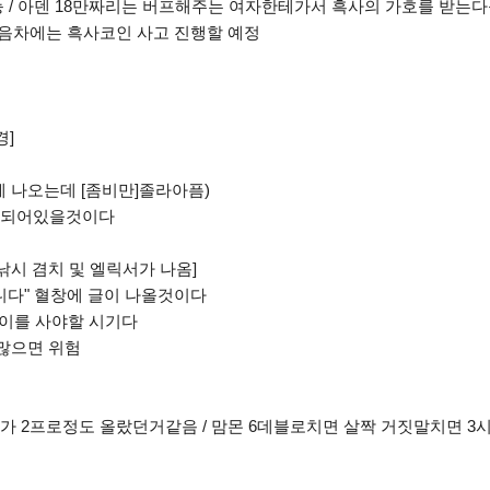
/ 아덴 18만짜리는 버프해주는 여자한테가서 흑사의 가호를 받는다
음차에는 흑사코인 사고 진행할 예정
경]
은게 나오는데 [좀비만]졸라아픔)
화가 되어있을것이다
낚시 겸치 및 엘릭서가 나옴]
습니다" 혈창에 글이 나올것이다
갱이를 사야할 시기다
 많으면 위험
치가 2프로정도 올랐던거같음 / 맘몬 6데블로치면 살짝 거짓말치면 3시간