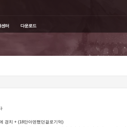
객센터
다운로드
다
 경치 + (18만아덴했던걸로기억)