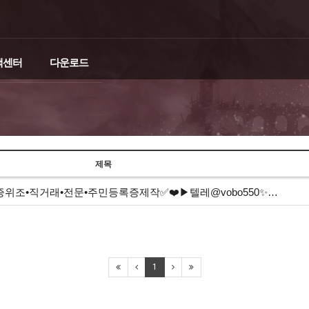
객센터
다운로드
제목
증위조•직거래•전문•주민등록증제작✅❤️▶텔레@vobo550✨…
1