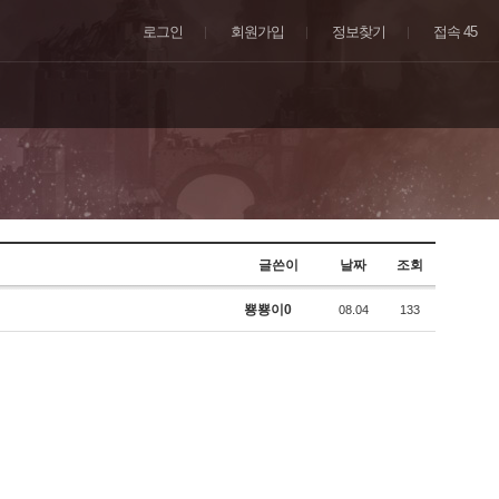
로그인
회원가입
정보찾기
접속 45
글쓴이
날짜
조회
뿅뿅이0
08.04
133