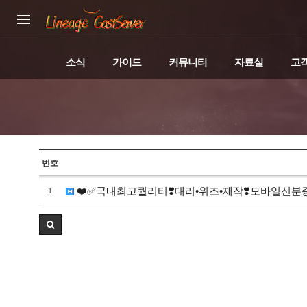
소식
가이드
커뮤니티
자료실
고
번호
❤️✅국내최고퀄리티❣️대리•위조•제작❣️모바일신분
1