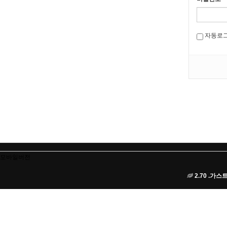
자동로
모바일버전
2.70 .