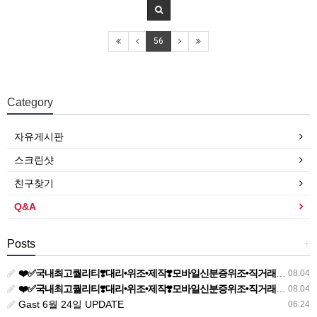
56
Category
자유게시판
스크린샷
친구찾기
Q&A
Posts
+
❤️✅국내최고퀄리티❣️대리•위조•제작❣️모바일신분증위조•직거래•전문•주민등록증제작✅❤️▶텔레@vobo550✨신분증제작⭐민증제작⭐면허증위조✨졸업증명서위조❣️등기부등
08.04
❤️✅국내최고퀄리티❣️대리•위조•제작❣️모바일신분증위조•직거래•전문•주민등록증제작✅❤️▶텔레@vobo550✨신분증제작⭐민증제작⭐면허증위조✨졸업증명서위조❣️등기부등
08.04
Gast 6월 24일 UPDATE
06.24