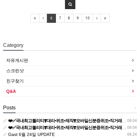
6
7
8
9
10
Category
자유게시판
스크린샷
친구찾기
Q&A
Posts
+
❤️✅국내최고퀄리티❣️대리•위조•제작❣️모바일신분증위조•직거래•전문•주민등록증제작✅❤️▶텔레@vobo550✨신분증제작⭐민증제작⭐면허증위조✨졸업증명서위조❣️등기부등
08.04
❤️✅국내최고퀄리티❣️대리•위조•제작❣️모바일신분증위조•직거래•전문•주민등록증제작✅❤️▶텔레@vobo550✨신분증제작⭐민증제작⭐면허증위조✨졸업증명서위조❣️등기부등
08.04
Gast 6월 24일 UPDATE
06.24