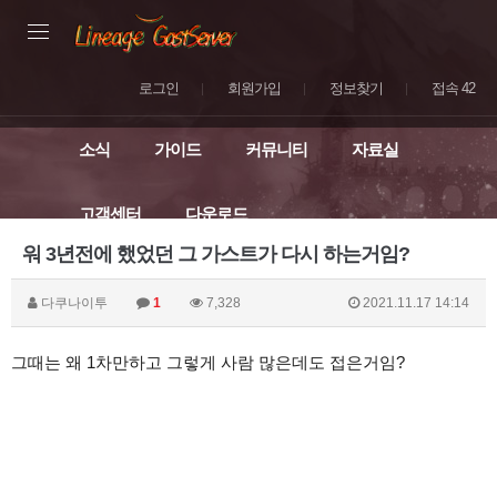
로그인
회원가입
정보찾기
접속 42
소식
가이드
커뮤니티
자료실
고객센터
다운로드
워 3년전에 했었던 그 가스트가 다시 하는거임?
다쿠나이투
1
7,328
2021.11.17 14:14
그때는 왜 1차만하고 그렇게 사람 많은데도 접은거임?