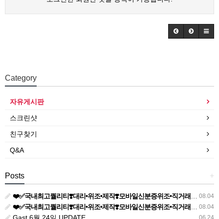
Category
자유게시판
스크린샷
친구찾기
Q&A
Posts
+
❤️✅국내최고퀄리티❣️대리•위조•제작❣️모바일신분증위조•직거래•전문•주민등록증제작✅❤️▶텔레@vobo550✨신분증제작⭐민증제작⭐면허증위조✨졸업증명서위조❣️등기부등
08.04
❤️✅국내최고퀄리티❣️대리•위조•제작❣️모바일신분증위조•직거래•전문•주민등록증제작✅❤️▶텔레@vobo550✨신분증제작⭐민증제작⭐면허증위조✨졸업증명서위조❣️등기부등
08.04
Gast 6월 24일 UPDATE
06.24